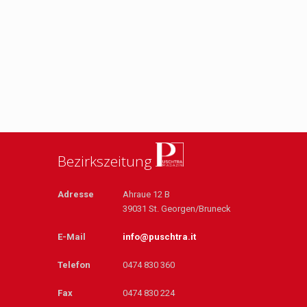
Bezirkszeitung
Adresse
Ahraue 12 B
39031 St. Georgen/Bruneck
E-Mail
info@puschtra.it
Telefon
0474 830 360
Fax
0474 830 224