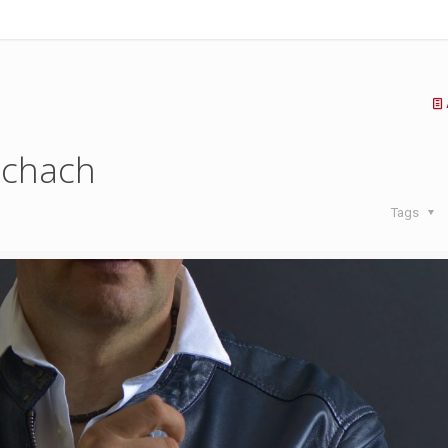
schach
Tags