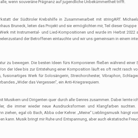
le, wenn souveräne Prägnanz auf jugendliche Unbekümmertheit trifft.
statt der Südtiroler Krebshilfe in Zusammenarbeit mit stringART. Michaela
us Bruneck, leiten das Projekt und sie ermöglichten mir, Teil dieser Gruppe 
r-Werk mit Instrumental- und Lied-Kompositionen und wurde im Herbst 2022 
Seelenzustand der Betroffenen eintauchte und wir uns gemeinsam in einem int
 Natur zu bewegen. Die besten Ideen fürs Komponieren fließen während einer S
on der Idee bis zur Entstehung einer Komposition läuft es oft recht rasch v
es, fusionartiges Werk für Solosängerin, Streichorchester, Vibraphon, Schlag
erbandes „Wider das Vergessen“, ein Anti-Kriegsrequiem.
 mit Musikern und Dirigenten quer durch alle Genres zusammen. Dabei lernte i
ler, die immer wieder neue Ausdrucksformen und Klangfarben suchten.
nn ziehen, egal ob Bach, Abba oder Kehrer. „Meine“ Lieblingsmusik hängt v
 kann. Musik bringt mir Ruhe und Entspannung, aber auch ekstatische Freud