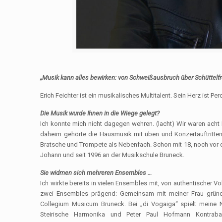
„Musik kann alles bewirken: von Schweißausbruch über Schüttelfro
Erich Feichter ist ein musikalisches Multitalent. Sein Herz ist 
Die Musik wurde Ihnen in die Wiege gelegt?
Ich konnte mich nicht dagegen wehren. (lacht) Wir waren acht 
daheim gehörte die Hausmusik mit üben und Konzertauftritten
Bratsche und Trompete als Nebenfach. Schon mit 18, noch vor dem
Johann und seit 1996 an der Musikschule Bruneck.
Sie widmen sich
mehreren Ensembles …
Ich wirkte bereits in vielen Ensembles mit, von authentischer 
zwei Ensembles prägend: Gemeinsam mit meiner Frau gründ
Collegium Musicum Bruneck. Bei „di Vogaiga“ spielt meine Ni
Steirische Harmonika und Peter Paul Hofmann Kontraba