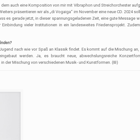
i dem auch eine Komposition von mir mit Vibraphon und Streichorchester aufge
eiters präsentieren wir als „di Vogaiga“ im November eine neue CD. 2024 so
ss es gerade jetzt, in dieser spannungsgeladenen Zeit, eine gute Message w
 Einbindung vieler Institutionen in ein landesweites Friedensprojekt. Zude
finden?
ie Jugend nach wie vor Spaß an Klassik findet. Es kommt auf die Mischung an, 
ingebaut werden. Ja, es braucht neue, abwechslungsreiche Konzertform
.a. in der Mischung von verschiedenen Musik- und Kunstformen. (IB)