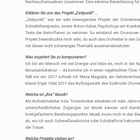
Nachwuchsmusikern zusammen. Eine extreme Bereicherung für al
Erklären Sie uns
das Projekt „Zeitpunkt“ …
„Zeitpunkt“ war ein sehr bewegendes Projekt der Schreibwerk
Schreibtherapeutin, sowie Anton Huber, Psychologe am Krankenha
Texte der Betroffenen zu vertonen. So entstand ein Crossove
Projekt beeindruckte mich sehr, da auch das Orchester in den 
mit dieser nicht schwierigen Thematik auseinandersetzten.
Was inspiriert Sie
zu komponieren?
Ich bin ein Mensch mit viel Energie und liebe es, mich in der
Mountainbiketour – da komme ich in einen regelrechten Flow. V
fällt mir ein: 2017 schrieb ich Maria Magdala, ein farbenreich
kleine Orgel. Oder 2011 das Auftragswerk des Südtiroler Chorv
Welche ist „Ihre“ Musik?
Als Aufnahmeleiter bzw. Tontechniker arbeitete ich viele Jahre
unterschiedlichsten Zugängen zur Musik kennen und Künst
breitgefächerte Berührungspunkte. Musik muss mich in den Ba
ab, wo ich auch Schweißausbrüche oder Schüttelfrost bekommen
der Trauer.
Welche Projekte stehen an?