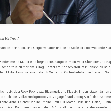
st bis Trost.“
Percussion, sein Geist eine Geigenvariation und seine Seele eine schwebende Kl
Kinder, meine Mutter eine begnadetet Sängerin, mein Vater Chorleiter und Ka
 schon früh zu meinem Alltag. Später am Konservatorium in Innsbruck studi
 Militärdienst, unterrichtete ich Geige und Orchesterleitung in Sterzing, Sand
Volksmusik über Rock-Pop, Jazz, Blasmusik und Klassik. In den letzten Jahren 
ete ich die Volksmusikgruppe „di Vogaiga“ und „stringART“, das Kamme
chte Anna Feichter Violine, meine Frau Ulli Mattle Cello und Harfe, Günth
ss. Das Kammerorchester stringART stellt sich aus professionellen