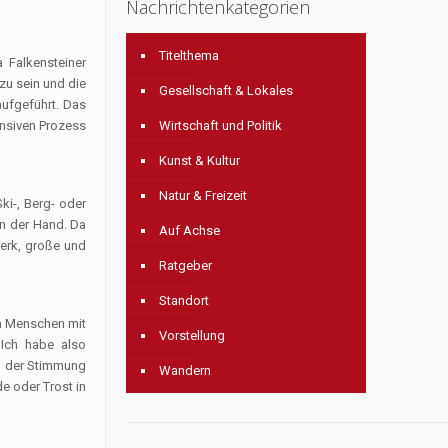
Nachrichtenkategorien
Titelthema
 Falkensteiner
zu sein und die
Gesellschaft & Lokales
aufgeführt. Das
Wirtschaft und Politik
ensiven Prozess
Kunst & Kultur
Natur & Freizeit
ki-, Berg- oder
on der Hand. Da
Auf Achse
werk, große und
Ratgeber
Standort
ch Menschen mit
Vorstellung
 Ich habe also
on der Stimmung
Wandern
e oder Trost in