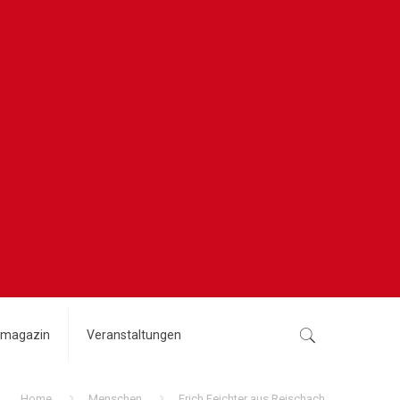
magazin
Veranstaltungen
Home
Menschen
Erich Feichter aus Reischach