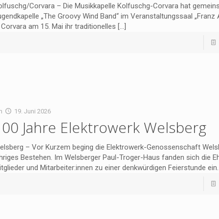
olfuschg/Corvara – Die Musikkapelle Kolfuschg-Corvara hat gemein
ugendkapelle „The Groovy Wind Band“ im Veranstaltungssaal „Franz 
 Corvara am 15. Mai ihr traditionelles
[…]
m
19. Juni 2026
100 Jahre Elektrowerk Welsberg
elsberg – Vor Kurzem beging die Elektrowerk-Genossenschaft Welsb
ähriges Bestehen. Im Welsberger Paul-Troger-Haus fanden sich die E
tglieder und Mitarbeiter:innen zu einer denkwürdigen Feierstunde ein.