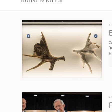
a
Ga
De
e
a