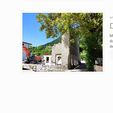
a
M
d
d