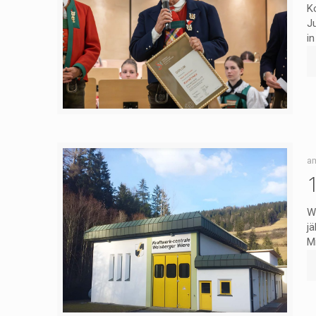
K
J
in
a
W
j
Mi