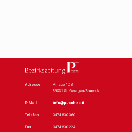
Bezirkszeitung
Adresse
Ahraue 12 B
39031 St. Georgen/Bruneck
E-Mail
info@puschtra.it
Telefon
0474 830 360
Fax
0474 830 224