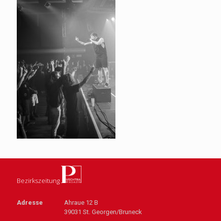
Bezirkszeitung
Adresse
Ahraue 12 B
39031 St. Georgen/Bruneck