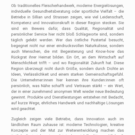
Ob traditionelles Fleischerhandwerk, moderne Energielösungen,
individuelle Gesundheitsberatung oder sportliche Vielfalt – die
Betriebe in Sillian und Strassen zeigen, wie viel Leidenschaft,
Kompetenz und Innovationskraft in dieser Region stecken. Sie
sind ein Beweis dafür, dass Qualität, Regionalität und
persönlicher Service hier nicht bloß Schlagworte sind, sondern
täglich gelebt werden. Wer das östliche Pustertal besucht,
begegnet nicht nur einer eindrucksvollen Naturkulisse, sondern
auch Menschen, die mit Begeisterung und Know-how das
Rückgrat ihrer Heimat bilden. Ein Ort, an dem Wirtschaft auf
Menschlichkeit trifft – und wo Regionalität Zukunft hat. Diese
Region überzeugt nicht durch Größe, sondern durch Dichte an
Ideen, Verlässlichkeit und einem starken Gemeinschaftsgefühl.
Die Unternehmer:innen hier kennen ihre Kunden:innen oft
persönlich, was Nähe schafft und Vertrauen stärkt – ein Wert,
der in einer zunehmend anonymen Welt wieder neue Bedeutung
gewinnt. Produkte und Dienstleistungen entstehen mit Bedacht,
auf kurze Wege, ehrliches Handwerk und nachhaltige Lösungen
wird geachtet.
Zugleich zeigen viele Betriebe, dass Innovation auch im
ländlichen Raum zuhause ist: moderne Technologien, kreative
Konzepte und der Mut zur Weiterentwicklung machen das