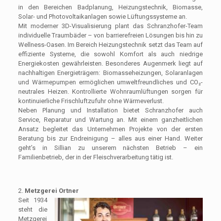
in den Bereichen Badplanung, Heizungstechnik, Biomasse,
Solar- und Photovoltaikanlagen sowie Lüftungssysteme an.
Mit moderner 3D-Visualisierung plant das Schranzhofer-Team
individuelle Traumbäder – von barrierefreien Lösungen bis hin zu
Wellness-Oasen. Im Bereich Heizungstechnik setzt das Team auf
effiziente Systeme, die sowohl Komfort als auch niedrige
Energiekosten gewährleisten. Besonderes Augenmerk liegt auf
nachhaltigen Energieträgern: Biomasseheizungen, Solaranlagen
und Wärmepumpen ermöglichen umweltfreundliches und CO₂-
neutrales Heizen. Kontrollierte Wohnraumlüftungen sorgen für
kontinuierliche Frischluftzufuhr ohne Wärmeverlust.
Neben Planung und Installation bietet Schranzhofer auch
Service, Reparatur und Wartung an. Mit einem ganzheitlichen
Ansatz begleitet das Unternehmen Projekte von der ersten
Beratung bis zur Endreinigung – alles aus einer Hand. Weiter
geht’s in Sillian zu unserem nächsten Betrieb – ein
Familienbetrieb, der in der Fleischverarbeitung tätig ist.
2.
Metzgerei Ortner
Seit 1934
steht die
Metzgerei