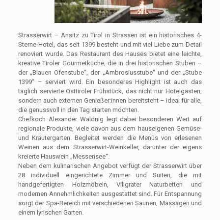
Strasserwirt – Ansitz zu Tirol in Strassen ist ein historisches 4-
Sterne-Hotel, das seit 1399 besteht und mit viel Liebe zum Detail
renoviert wurde. Das Restaurant des Hauses bietet eine leichte,
kreative Tiroler Gourmetküche, die in drei historischen Stuben –
der „Blauen Ofenstube“, der „Ambrosiusstube“ und der „Stube
1399“ – serviert wird. Ein besonderes Highlight ist auch das
täglich servierte Osttiroler Frühstück, das nicht nur Hotelgästen,
sondern auch externen Genießer:innen bereitsteht – ideal für alle,
die genussvoll in den Tag starten möchten.
Chefkoch Alexander Waldnig legt dabei besonderen Wert auf
regionale Produkte, viele davon aus dem hauseigenen Gemüse-
und Kräutergarten. Begleitet werden die Menüs von erlesenen
Weinen aus dem Strasserwirt-Weinkeller, darunter der eigens
kreierte Hauswein „Messensee“.
Neben dem kulinarischen Angebot verfügt der Strasserwirt über
28 individuell eingerichtete Zimmer und Suiten, die mit
handgefertigten Holzmöbeln, Villgrater Naturbetten und
modernen Annehmlichkeiten ausgestattet sind. Für Entspannung
sorgt der Spa-Bereich mit verschiedenen Saunen, Massagen und
einem lyrischen Garten.