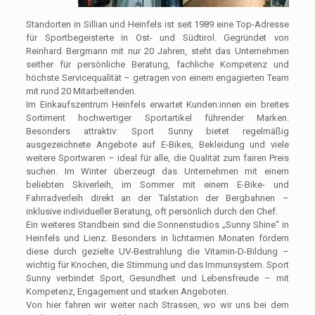
Standorten in Sillian und Heinfels ist seit 1989 eine Top-Adresse
für Sportbegeisterte in Ost- und Südtirol. Gegründet von
Reinhard Bergmann mit nur 20 Jahren, steht das Unternehmen
seither für persönliche Beratung, fachliche Kompetenz und
höchste Servicequalität – getragen von einem engagierten Team
mit rund 20 Mitarbeitenden.
Im Einkaufszentrum Heinfels erwartet Kunden:innen ein breites
Sortiment hochwertiger Sportartikel führender Marken.
Besonders attraktiv: Sport Sunny bietet regelmäßig
ausgezeichnete Angebote auf E-Bikes, Bekleidung und viele
weitere Sportwaren – ideal für alle, die Qualität zum fairen Preis
suchen. Im Winter überzeugt das Unternehmen mit einem
beliebten Skiverleih, im Sommer mit einem E-Bike- und
Fahrradverleih direkt an der Talstation der Bergbahnen –
inklusive individueller Beratung, oft persönlich durch den Chef.
Ein weiteres Standbein sind die Sonnenstudios „Sunny Shine“ in
Heinfels und Lienz. Besonders in lichtarmen Monaten fördern
diese durch gezielte UV-Bestrahlung die Vitamin-D-Bildung –
wichtig für Knochen, die Stimmung und das Immunsystem. Sport
Sunny verbindet Sport, Gesundheit und Lebensfreude – mit
Kompetenz, Engagement und starken Angeboten.
Von hier fahren wir weiter nach Strassen, wo wir uns bei dem