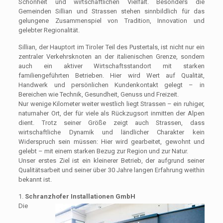
Schönheit und wirtschaftlichen Vielfalt. Besonders die
Gemeinden Sillian und Strassen stehen sinnbildlich für das
gelungene Zusammenspiel von Tradition, Innovation und
gelebter Regionalität.
Sillian, der Hauptort im Tiroler Teil des Pustertals, ist nicht nur ein
zentraler Verkehrsknoten an der italienischen Grenze, sondern
auch ein aktiver Wirtschaftsstandort mit starken
familiengeführten Betrieben. Hier wird Wert auf Qualität,
Handwerk und persönlichen Kundenkontakt gelegt – in
Bereichen wie Technik, Gesundheit, Genuss und Freizeit.
Nur wenige Kilometer weiter westlich liegt Strassen – ein ruhiger,
naturnaher Ort, der für viele als Rückzugsort inmitten der Alpen
dient. Trotz seiner Größe zeigt auch Strassen, dass
wirtschaftliche Dynamik und ländlicher Charakter kein
Widerspruch sein müssen: Hier wird gearbeitet, gewohnt und
gelebt – mit einem starken Bezug zur Region und zur Natur.
Unser erstes Ziel ist ein kleinerer Betrieb, der aufgrund seiner
Qualitätsarbeit und seiner über 30 Jahre langen Erfahrung weithin
bekannt ist.
1.
Schranzhofer
Installationen GmbH
Die