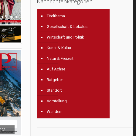
Nachrichtenkategorien
Titelthema
Gesellschaft & Lokales
2023
Wirtschaft und Politik
Kunst & Kultur
Natur & Freizeit
Auf Achse
Ratgeber
Standort
Vorstellung
Wandern
023