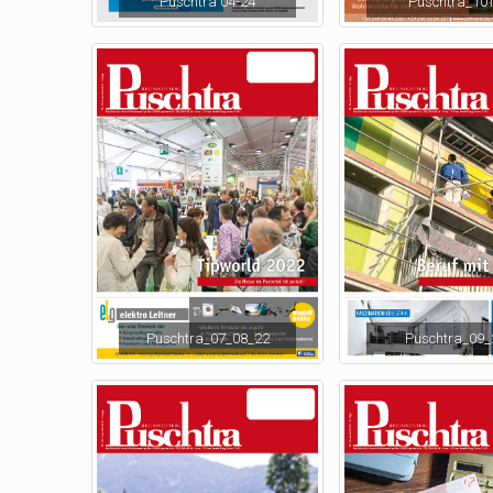
Puschtra 04-24
Puschtra_10
Puschtra_07_08_22
Puschtra_09_