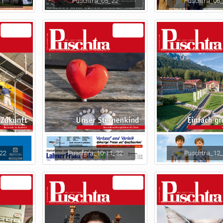
TT
Puschtra_05_22
Puschtra_06
22
Puschtra_10-11_22
Puschtra_12