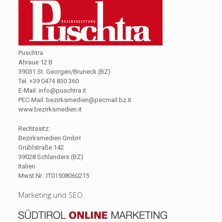
Puschtra
Ahraue 12 B
39031 St. Georgen/Bruneck (BZ)
Tel. +39 0474 830 360
E-Mail: info@puschtra.it
PEC-Mail: bezirksmedien@pecmail.bz.it
www.bezirksmedien.it
Rechtssitz:
Bezirksmedien GmbH
Grüblstraße 142
39028 Schlanders (BZ)
Italien
Mwst.Nr.: IT01508060215
Marketing und SEO