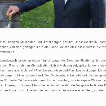
zu riesigen Müllhalden und Abfallbergen geführt. „Plastiksackerln, Plast
chaft, von dort gelangen sie in die Bäche, welche die Plastikfracht in die Me
weltschutz.
Meeresbewohner gehen daran täglich zugrunde. Dort, wo Plastik ist, ist auc
langen: Fische nehmen Mikroplastik mit ihrer Nahrung auf, später landen viele 
! Dies muss aber nicht sein! Plastikerzeugnisse und Plastikverpackungen könn
 Lösungen gibt es ausreichend. Der Dachverband betreibt seit Jahren gem
viele Südtiroler Trinkwasserbrunnen kartiert wurden, um die eigene Wasserfl
nz im Internet, noch mehr Menschen erreichen“, erklärt die Vizepräsidentin des
ht nur den Zugang zum kostenlosen und köstlichen Wasser erleichtern, sonder