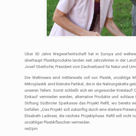
Über 50 Jahre Wegwerfwirtschaft hat in Europa und weltweit 
überhaupt Plastikprodukte landen seit Jahrzehnten in der Lands
Josef Oberhofer, Präsident vom Dachverband für Natur und Um
Die Weltmeere sind mittlerweile voll von Plastik, unzählige 
Mikroplastik sind kleinste Partikel, die in die Nahrungskette ge
unseren Tellern. Somit schließt sich ein ungesunder Kreislauf
Einkauf vermieden werden, alternative Produkte und schlaue
Stiftung Südtiroler Sparkasse das Projekt Refill, wo bereits 
befüllen. „Das Projekt soll zukünftig durch eine stärkere Präse
Elisabeth Ladinser, die nächste Projektphase. Refill will nic
unzähliger Plastikflaschen vermeiden.
red/pm