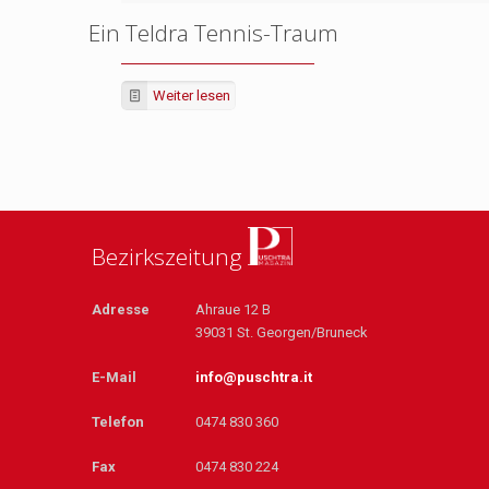
Ein Teldra Tennis-Traum
Weiter lesen
Bezirkszeitung
Adresse
Ahraue 12 B
39031 St. Georgen/Bruneck
E-Mail
info@puschtra.it
Telefon
0474 830 360
Fax
0474 830 224