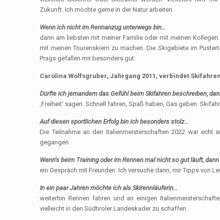
Zukunft. Ich möchte gerne in der Natur arbeiten.
Wenn ich nicht im Rennanzug unterwegs bin…
dann am liebsten mit meiner Familie oder mit meinen Kollegen.
mit meinen Tourenskiern zu machen. Die Skigebiete im Pustert
Prags gefallen mir besonders gut.
Carolina Wolfsgruber, Jahrgang 2011, verbindet Skifahren 
Dürfte ich jemandem das Gefühl beim Skifahren beschreiben, da
‚Freiheit‘ sagen. Schnell fahren, Spaß haben, Gas geben: Skifahre
Auf diesen sportlichen Erfolg bin ich besonders stolz…
Die Teilnahme an den Italienmeisterschaften 2022 war echt s
gegangen.
Wenn’s beim Training oder im Rennen mal nicht so gut läuft, dann 
ein Gespräch mit Freunden. Ich versuche dann, mir Tipps von Le
In ein paar Jahren möchte ich als Skirennläuferin…
weiterhin Rennen fahren und an einigen Italienmeisterschaf
vielleicht in den Südtiroler Landeskader zu schaffen.