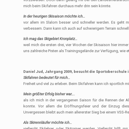
mich beim Skifahren durchaus mehr drin sein könnte.
In der heurigen Skisaison möchte ich…
vor allem im Slalom besser und schneller werden. Es geht m
verbessern. Dann kann ich auch auf schwierigem Terrain schnell
Ich mag das Skigebiet Kronplatz…
weil mich die ersten drei, vier Wochen der Skisaison hier immer
uns zahlreiche Pisten als Trainingsgelände zur Verfügung, wie
Daniel Jud, Jahrgang 2009, besucht die Sportoberschule i
Skifahren bedeutet für mich…
Freiheit und viel zu erleben. Beim Skifahren kann ich sportlich 
Mein größter Erfolg bisher war….
als ich mich in der vergangenen Saison für die Rennen der Al
konnte. Vor allem die Eröffnungsfeier und der Einzug dies
Unvergessen bleibt auch mein allererster Sieg bei einem VSS-Renn
Als Skirennläufer möchte ich…
vielleicht Skilehrer oder Skitrainer werden. Vielleicht hilft 