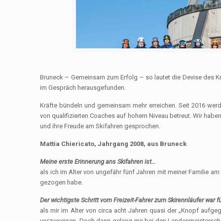
Bruneck – Gemeinsam zum Erfolg – so lautet die Devise des K
im Gespräch herausgefunden.
Kräfte bündeln und gemeinsam mehr erreichen. Seit 2016 werden
von qualifizierten Coaches auf hohem Niveau betreut. Wir haben 
und ihre Freude am Skifahren gesprochen.
Mattia Chiericato, Jahrgang 2008, aus Bruneck
Meine erste Erinnerung ans Skifahren ist…
als ich im Alter von ungefähr fünf Jahren mit meiner Familie a
gezogen habe.
Der wichtigste Schritt vom Freizeit-Fahrer zum Skirennläufer war 
als mir im Alter von circa acht Jahren quasi der „Knopf aufgega
vorzuweisen. Doch dann gelang mir bei den Landesmeisterschaft