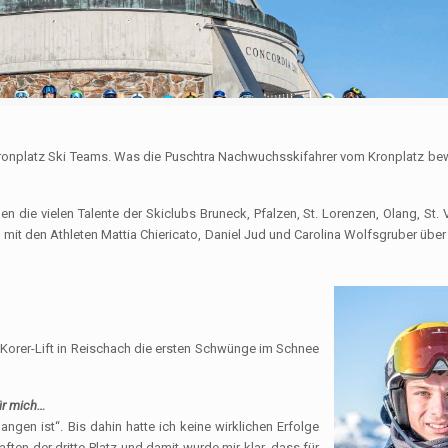
ronplatz Ski Teams. Was die Puschtra Nachwuchsskifahrer vom Kronplatz bew
 die vielen Talente der Skiclubs Bruneck, Pfalzen, St. Lorenzen, Olang, St. 
mit den Athleten Mattia Chiericato, Daniel Jud und Carolina Wolfsgruber über 
m Korer-Lift in Reischach die ersten Schwünge im Schnee
für mich…
ngen ist“. Bis dahin hatte ich keine wirklichen Erfolge
en der dritte Platz und damit wurde mir klar, dass für