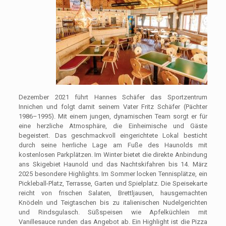
Dezember 2021 führt Hannes Schäfer das Sportzentrum
Innichen und folgt damit seinem Vater Fritz Schäfer (Pächter
1986–1995). Mit einem jungen, dynamischen Team sorgt er für
eine herzliche Atmosphäre, die Einheimische und Gäste
begeistert. Das geschmackvoll eingerichtete Lokal besticht
durch seine herrliche Lage am Fuße des Haunolds mit
kostenlosen Parkplätzen. Im Winter bietet die direkte Anbindung
ans Skigebiet Haunold und das Nachtskifahren bis 14. März
2025 besondere Highlights. Im Sommer locken Tennisplätze, ein
Pickleball-Platz, Terrasse, Garten und Spielplatz. Die Speisekarte
reicht von frischen Salaten, Brettljausen, hausgemachten
Knödeln und Teigtaschen bis zu italienischen Nudelgerichten
und Rindsgulasch. Süßspeisen wie Apfelküchlein mit
Vanillesauce runden das Angebot ab. Ein Highlight ist die Pizza