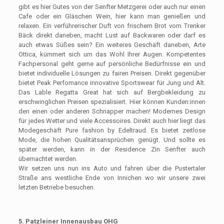
gibt es hier Gutes von der Senfter Metzgerei oder auch nur einen
Cafe oder ein Gläschen Wein, hier kann man genießen und
relaxen. Ein verführerischer Duft von frischem Brot vom Trenker
Bäck direkt daneben, macht Lust auf Backwaren oder darf es
auch etwas Süßes sein? Ein weiteres Geschäft daneben, Arte
Ottica, kümmert sich um das Wohl Ihrer Augen. Kompetentes
Fachpersonal geht gerne auf persönliche Bedürfnisse ein und
bietet individuelle Lösungen zu fairen Preisen. Direkt gegenüber
bietet Peak Perfomance innovative Sportswear für Jung und Alt.
Das Lable Regatta Great hat sich auf Bergbekleidung zu
erschwinglichen Preisen spezialisiert. Hier können Kunden:innen
den einen oder anderen Schnapper machen! Modernes Design
für jedes Wetter und viele Accessoires. Direkt auch hier liegt das
Modegeschäft Pure fashion by Edeltraud. Es bietet zeitlose
Mode, die hohen Qualitätsansprüchen genügt. Und sollte es
später werden, kann in der Residence Zin Senfter auch
übernachtet werden.
Wir setzen uns nun ins Auto und fahren über die Pustertaler
Straße ans westliche Ende von Innichen wo wir unsere zwei
letzten Betriebe besuchen.
5. Patzleiner Innenausbau OHG