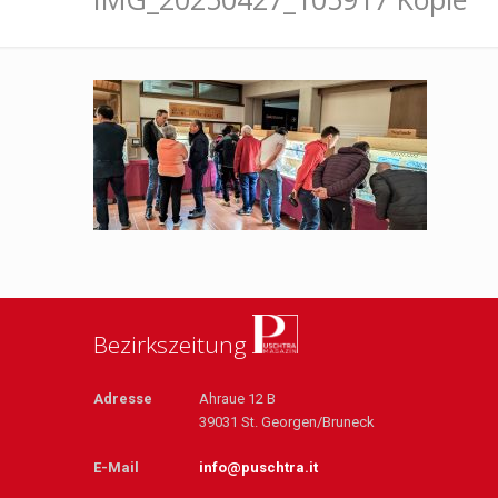
Bezirkszeitung
Adresse
Ahraue 12 B
39031 St. Georgen/Bruneck
E-Mail
info@puschtra.it