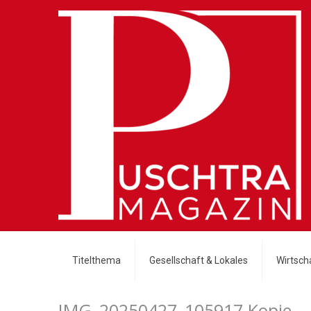
Titelthema
Gesellschaft & Lokales
Wirtscha
IMG_20250427_105917 Kopie