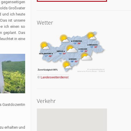
 gegenseitigen
holds Großvater
d und ich heute
Das ist unsere
Wetter
e ich einen so
n geplant. Das
euchtet in eine
©
Landeswetterdienst
Verkehr
ls Gastdozentin
zu erhalten und