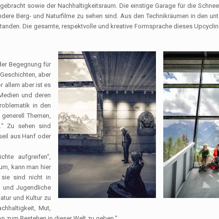
rgebracht sowie der Nachhaltigkeitsraum. Die einstige Garage für die Schneek
ndere Berg- und Naturfilme zu sehen sind. Aus den Technikräumen in den unt
tanden. Die gesamte, respektvolle und kreative Formsprache dieses Upcycli
der Begegnung für
 Geschichten, aber
 allem aber ist es
 Medien und deren
roblematik in den
d generell Themen,
.“ Zu sehen sind
seil aus Hanf oder
hte aufgreifen“,
um, kann man hier
sie sind nicht in
er und Jugendliche
tur und Kultur zu
hhaltigkeit, Mut,
ion zum Bestehen in dieser Welt zu geben.“