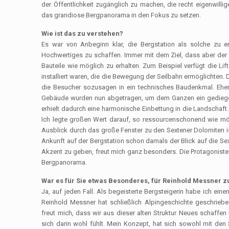
der Öffentlichkeit zugänglich zu machen, die recht eigenwill
das grandiose Bergpanorama in den Fokus zu setzen.
Wie ist das zu verstehen?
Es war von Anbeginn klar, die Bergstation als solche zu
Hochwertiges zu schaffen. Immer mit dem Ziel, dass aber der C
Bauteile wie möglich zu erhalten. Zum Beispiel verfügt die Li
installiert waren, die die Bewegung der Seilbahn ermöglichten.
die Besucher sozusagen in ein technisches Baudenkmal. Ehema
Gebäude wurden nun abgetragen, um dem Ganzen ein gediegener
erhielt dadurch eine harmonische Einbettung in die Landschaft
Ich legte großen Wert darauf, so ressourcenschonend wie mögl
Ausblick durch das große Fenster zu den Sextener Dolomiten ist
Ankunft auf der Bergstation schon damals der Blick auf die Sex
Akzent zu geben, freut mich ganz besonders. Die Protagonisten
Bergpanorama.
War es für Sie etwas Besonderes, für Reinhold Messner z
Ja, auf jeden Fall. Als begeisterte Bergsteigerin habe ich ei
Reinhold Messner hat schließlich Alpingeschichte geschriebe
freut mich, dass wir aus dieser alten Struktur Neues schaffen
sich darin wohl fühlt. Mein Konzept, hat sich sowohl mit den