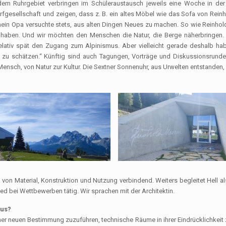
s dem Ruhrgebiet verbringen im Schüleraustausch jeweils eine Woche in der
gesellschaft und zeigen, dass z. B. ein altes Möbel wie das Sofa von Rein
mein Opa versuchte stets, aus alten Dingen Neues zu machen. So wie Reinhol
haben. Und wir möchten den Menschen die Natur, die Berge näherbringen. 
lativ spät den Zugang zum Alpinismus. Aber vielleicht gerade deshalb hab
r zu schätzen.“ Künftig sind auch Tagungen, Vorträge und Diskussionsrunde
sch, von Natur zur Kultur. Die Sextner Sonnenuhr, aus Urwelten entstanden, l
on Material, Konstruktion und Nutzung verbindend. Weiters begleitet Hell a
ied bei Wettbewerben tätig. Wir sprachen mit der Architektin.
aus?
 neuen Bestimmung zuzuführen, technische Räume in ihrer Eindrücklichkeit 