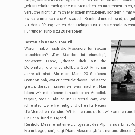
„Ich unterhalte mich gerne mit Menschen, es interessiert mich, 
versuche nicht nur, mich Menschen mitzuteilen, sondern nimm vo
zwischenmenschliche Austausch. Reinhold und ich sind, so gu
Zu den Öffnungszeiten des Helmjets ist das Reinhold Mess
Führungen für bis zu 20 Personen.
Sexten als neues Domizil
Warum haben sich die Messners für Sexten
entschieden? „Der Standort ist einmalig“,
schwärmt Diane, „dieser Blick auf die
Dolomiten, die unvorstellbare 250 Millionen
Jahre alt sind. Als mein Mann 2018 diesen
Standort sah, war er entzückt davon und sagte
gleich, daraus müssen wir was machen. Nun
leben wir mit diesem fantastischen Ausblick
tagaus, tagein. Als ich ins Pustertal kam, war
ich erstaunt, wie freimütig und offen für Neues
die Menschen hier sind. Wir fühlten uns sofort willkommen und
Ein Fanal für die Jugend
Reinhold Messner ist eine Lichtgestalt des Alpinismus. Er ist Ku
Mann begegnen“, sagt Diane Messner. „Nicht nur aus diesem Gru