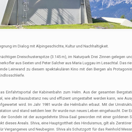
gnung im Dialog mit Alpingeschichte, Kultur und Nachhaltigkeit.
mächtigen Dreischusterspitze (3.145 m), im Naturpark Drei Zinnen gelegen un
erkofler aus Sexten und Peter Salcher aus Maria Luggau im Lesachtal. Das rie
ende Leinwand zu diesem spektakulären Kino mit den Bergen als Protagonist
Endlosschleife.
as Einfahrtsportal der Kabinenbahn zum Helm. Aus der gesamten Bergstati
l, wie alte Bausubstanz neu und effizient umgestaltet werden kann, wie Aus
fgewertet wird. Im Jahr 1981 wurde die Helmbahn erbaut. Mit der Umstruktu
gstation und stand seitdem leer. Ihr wurde nun neues Leben eingehaucht. Der 
e der Gondeln ist der ausgedehnte Shiva-Saal geworden mit einer goldenen S
 dieses Areals. Shiva, eine Hauptgottheit des Hinduismus, gilt als Zerstörer
 für Vergangenes und Neubeginn. Shiva als Schutzgott für das Reinhold Messn