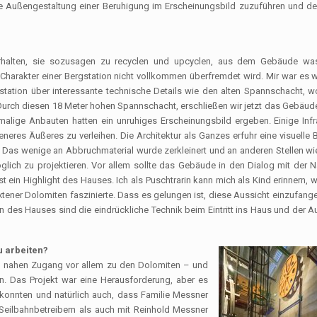
ige Außengestaltung einer Beruhigung im Erscheinungsbild zuzuführen und d
 erhalten, sie sozusagen zu recyclen und upcyclen, aus dem Gebäude w
harakter einer Bergstation nicht vollkommen überfremdet wird. Mir war es wi
ftstation über interessante technische Details wie den alten Spannschacht, 
 Durch diesen 18 Meter hohen Spannschacht, erschließen wir jetzt das Gebäude
lige Anbauten hatten ein unruhiges Erscheinungsbild ergeben. Einige Infr
es Äußeres zu verleihen. Die Architektur als Ganzes erfuhr eine visuelle 
. Das wenige an Abbruchmaterial wurde zerkleinert und an anderen Stellen w
ich zu projektieren. Vor allem sollte das Gebäude in den Dialog mit der Na
 ein Highlight des Hauses. Ich als Puschtrarin kann mich als Kind erinnern, w
tener Dolomiten faszinierte. Dass es gelungen ist, diese Aussicht einzufange
 des Hauses sind die eindrückliche Technik beim Eintritt ins Haus und der A
u arbeiten?
nen nahen Zugang vor allem zu den Dolomiten – und
n. Das Projekt war eine Herausforderung, aber es
 konnten und natürlich auch, dass Familie Messner
 Seilbahnbetreibern als auch mit Reinhold Messner