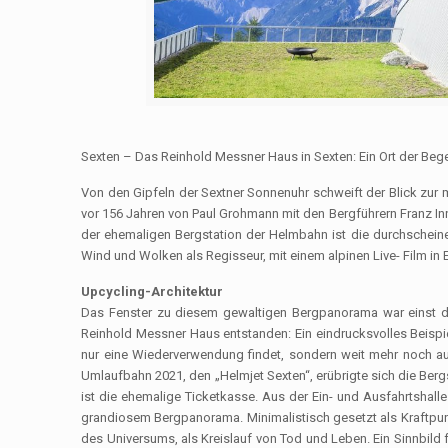
Sexten – Das Reinhold Messner Haus in Sexten: Ein Ort der Bege
Von den Gipfeln der Sextner Sonnenuhr schweift der Blick zur 
vor 156 Jahren von Paul Grohmann mit den Bergführern Franz Inn
der ehemaligen Bergstation der Helmbahn ist die durchschein
Wind und Wolken als Regisseur, mit einem alpinen Live- Film in 
Upcycling-Architektur
Das Fenster zu diesem gewaltigen Bergpanorama war einst d
Reinhold Messner Haus entstanden: Ein eindrucksvolles Beispie
nur eine Wiederverwendung findet, sondern weit mehr noch au
Umlaufbahn 2021, den „Helmjet Sexten“, erübrigte sich die Ber
ist die ehemalige Ticketkasse. Aus der Ein- und Ausfahrtshall
grandiosem Bergpanorama. Minimalistisch gesetzt als Kraftpunkt
des Universums, als Kreislauf von Tod und Leben. Ein Sinnbild