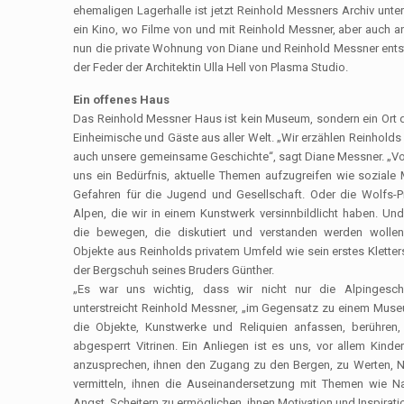
ehemaligen Lagerhalle ist jetzt Reinhold Messners Archiv unte
ein Kino, wo Filme von und mit Reinhold Messner, aber auch a
nun die private Wohnung von Diane und Reinhold Messner ents
der Feder der Architektin Ulla Hell von Plasma Studio.
Ein offenes Haus
Das Reinhold Messner Haus ist kein Museum, sondern ein Ort 
Einheimische und Gäste aus aller Welt. „Wir erzählen Reinholds
auch unsere gemeinsame Geschichte“, sagt Diane Messner. „Vor
uns ein Bedürfnis, aktuelle Themen aufzugreifen wie soziale
Gefahren für die Jugend und Gesellschaft. Oder die Wolfs-P
Alpen, die wir in einem Kunstwerk versinnbildlicht haben. Un
die bewegen, die diskutiert und verstanden werden wollen
Objekte aus Reinholds privatem Umfeld wie sein erstes Kletter
der Bergschuh seines Bruders Günther.
„Es war uns wichtig, dass wir nicht nur die Alpingeschic
unterstreicht Reinhold Messner, „im Gegensatz zu einem Muse
die Objekte, Kunstwerke und Reliquien anfassen, berühren, 
abgesperrt Vitrinen. Ein Anliegen ist es uns, vor allem Kind
anzusprechen, ihnen den Zugang zu den Bergen, zu Werten, Na
vermitteln, ihnen die Auseinandersetzung mit Themen wie Nac
Angst, Scheitern zu ermöglichen, ihnen Motivation und Inspirat