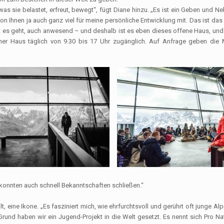
was sie belastet, erfreut, bewegt“, fügt Diane hinzu. „Es ist ein Geben und N
n Ihnen ja auch ganz viel für meine persönliche Entwicklung mit. Das ist das
t es geht, auch anwesend – und deshalb ist es eben dieses offene Haus, un
ner Haus täglich von 9.30 bis 17 Uhr zugänglich. Auf Anfrage geben die
 konnten auch schnell Bekanntschaften schließen.“
lt, eine Ikone. „Es fasziniert mich, wie ehrfurchtsvoll und gerührt oft junge A
nd haben wir ein Jugend-Projekt in die Welt gesetzt. Es nennt sich Pro Nat