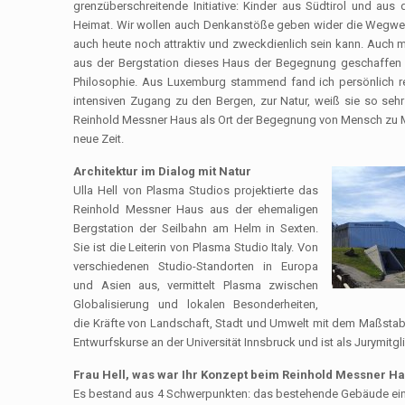
grenzüberschreitende Initiative: Kinder aus Südtirol und au
Heimat. Wir wollen auch Denkanstöße geben wider die Wegwerf
auch heute noch attraktiv und zweckdienlich sein kann. Auch 
aus der Bergstation dieses Haus der Begegnung geschaffen 
Philosophie. Aus Luxemburg stammend fand ich persönlich re
intensiven Zugang zu den Bergen, zur Natur, weiß sie so seh
Reinhold Messner Haus als Ort der Begegnung von Mensch zu Men
neue Zeit.
Architektur
im Dialog mit Natur
Ulla Hell von Plasma Studios projektierte das
Reinhold Messner Haus aus der ehemaligen
Bergstation der Seilbahn am Helm in Sexten.
Sie ist die Leiterin von Plasma Studio Italy. Von
verschiedenen Studio-Standorten in Europa
und Asien aus, vermittelt Plasma zwischen
Globalisierung und lokalen Besonderheiten,
die Kräfte von Landschaft, Stadt und Umwelt mit dem Maßstab v
Entwurfskurse an der Universität Innsbruck und ist als Jurymitgl
Frau Hell, was war Ihr Konzept beim Reinhold Messner H
Es bestand aus 4 Schwerpunkten: das bestehende Gebäude einer