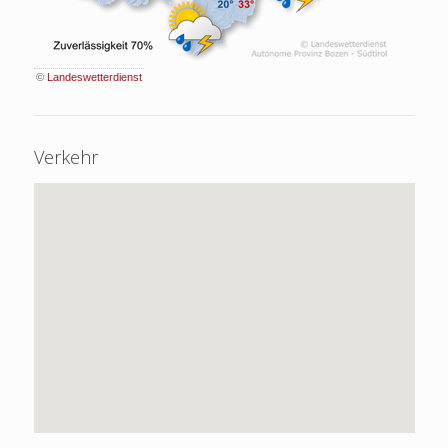
©
Landeswetterdienst
Verkehr