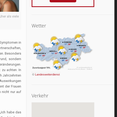
her als viele
Wetter
n Symptomen in
rtnerschaften,
gen. Besonders
rund, sondern
Veränderungen.
 zu achten. In
©
Landeswetterdienst
ch Jahrzehnten
Auswirkungen
ent der Frauen
 nicht nur auf
Verkehr
 „Ich habe das