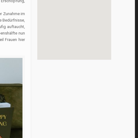
 Erschöpfung,
ner Zunahme im
e Bedürfnisse,
ig auftaucht,
benshälfte nun
il Frauen hier