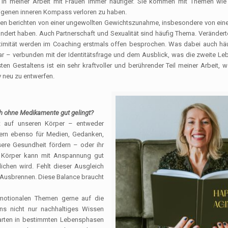
ch in meiner Arbeit mit Frauen immer häufiger. Sie kommen mit Themen wie
igenen inneren Kompass verloren zu haben.
Frauen berichten von einer ungewollten Gewichtszunahme, insbesondere von ei
ert haben. Auch Partnerschaft und Sexualität sind häufig Thema. Verändert
imität werden im Coaching erstmals offen besprochen. Was dabei auch häuf
war – verbunden mit der Identitätsfrage und dem Ausblick, was die zweite Le
 Gestaltens ist ein sehr kraftvoller und berührender Teil meiner Arbeit, we
v neu zu entwerfen.
h ohne Medikamente gut gelingt?
kt auf unseren Körper – entweder
dern ebenso für Medien, Gedanken,
ere Gesundheit fördern – oder ihr
r Körper kann mit Anspannung gut
hen wird. Fehlt dieser Ausgleich
ns Ausbrennen. Diese Balance braucht
emotionalen Themen gerne auf die
uns nicht nur nachhaltiges Wissen
sarten in bestimmten Lebensphasen