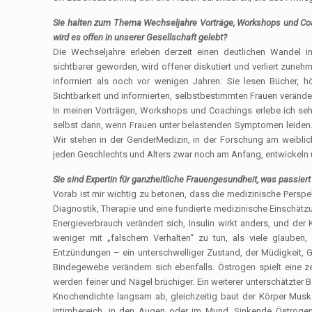
Sie halten zum Thema Wechseljahre Vorträge, Workshops und Coa
wird es offen in unserer Gesellschaft gelebt?
Die Wechseljahre erleben derzeit einen deutlichen Wandel i
sichtbarer geworden, wird offener diskutiert und verliert zuneh
informiert als noch vor wenigen Jahren: Sie lesen Bücher, 
Sichtbarkeit und informierten, selbstbestimmten Frauen verände
In meinen Vorträgen, Workshops und Coachings erlebe ich seh
selbst dann, wenn Frauen unter belastenden Symptomen leiden
Wir stehen in der GenderMedizin, in der Forschung am weibli
jeden Geschlechts und Alters zwar noch am Anfang, entwickeln 
Sie sind Expertin für ganzheitliche Frauengesundheit, was passier
Vorab ist mir wichtig zu betonen, dass die medizinische Perspek
Diagnostik, Therapie und eine fundierte medizinische Einschätzu
Energieverbrauch verändert sich, Insulin wirkt anders, und de
weniger mit „falschem Verhalten“ zu tun, als viele glauben, 
Entzündungen – ein unterschwelliger Zustand, der Müdigkeit, 
Bindegewebe verändern sich ebenfalls. Östrogen spielt eine ze
werden feiner und Nägel brüchiger. Ein weiterer unterschätzte
Knochendichte langsam ab, gleichzeitig baut der Körper Musk
Intimbereich, in den Augen oder im Mund. Sinkende Östrogens