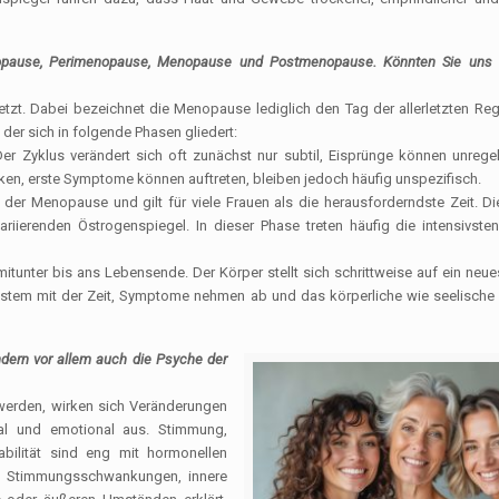
nopause, Perimenopause, Menopause und Postmenopause. Könnten Sie uns d
zt. Dabei bezeichnet die Menopause lediglich den Tag der allerletzten Reg
der sich in folgende Phasen gliedert:
er Zyklus verändert sich oft zunächst nur subtil, Eisprünge können unreg
nken, erste Symptome können auftreten, bleiben jedoch häufig unspezifisch.
er Menopause und gilt für viele Frauen als die herausforderndste Zeit. D
ierenden Östrogenspiegel. In dieser Phase treten häufig die intensivsten
unter bis ans Lebensende. Der Körper stellt sich schrittweise auf ein neu
system mit der Zeit, Symptome nehmen ab und das körperliche wie seelisch
ndern vor allem auch die Psyche der
werden, wirken sich Veränderungen
al und emotional aus. Stimmung,
abilität sind eng mit hormonellen
s Stimmungsschwankungen, innere