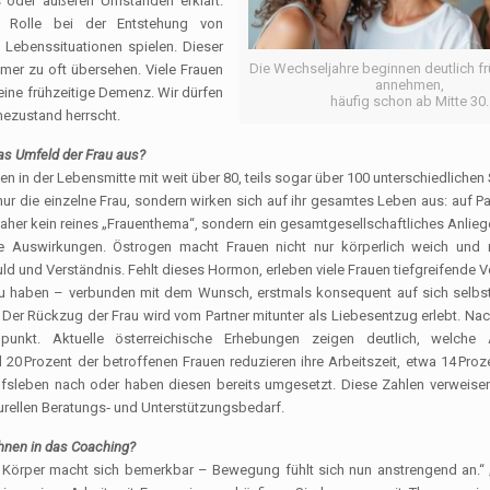
 oder äußeren Umständen erklärt.
e Rolle bei der Entstehung von
ebenssituationen spielen. Dieser
Die Wechseljahre beginnen deutlich frü
er zu oft übersehen. Viele Frauen
annehmen,
eine frühzeitige Demenz. Wir dürfen
häufig schon ab Mitte 30.
mezustand herrscht.
as Umfeld der Frau aus?
n in der Lebensmitte mit weit über 80, teils sogar über 100 unterschiedliche
r die einzelne Frau, sondern wirken sich auf ihr gesamtes Leben aus: auf Pa
daher kein reines „Frauenthema“, sondern ein gesamtgesellschaftliches Anlie
e Auswirkungen. Östrogen macht Frauen nicht nur körperlich weich und 
uld und Verständnis. Fehlt dieses Hormon, erleben viele Frauen tiefgreifende 
 zu haben – verbunden mit dem Wunsch, erstmals konsequent auf sich selbst
en. Der Rückzug der Frau wird vom Partner mitunter als Liebesentzug erlebt. Na
nkt. Aktuelle österreichische Erhebungen zeigen deutlich, welche 
 Prozent der betroffenen Frauen reduzieren ihre Arbeitszeit, etwa 14 Proz
fsleben nach oder haben diesen bereits umgesetzt. Diese Zahlen verweisen
turellen Beratungs‑ und Unterstützungsbedarf.
hnen in das Coaching?
Mein Körper macht sich bemerkbar – Bewegung fühlt sich nun anstrengend an.“