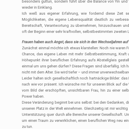
besonders guttun, sondern führt über die Balance von Yin und
wieder in Einklang.
Ich weiß aus eigener Erfahrung, wie fordernd diese Zeit s
Möglichkeiten, die eigene Lebensqualität deutlich zu verbess
Bereitschaft, Verantwortung zu übernehmen, hinzuschauen und a
oft der Beginn einer sehr kraftvollen, selbstbestimmten zweiten 
Frauen haben auch Angst, dass sie sich in den Wechseljahren auf 
Zunächst einmal möchte ich etwas klarstellen: Noch nie waren Fr
Chance, das eigene Leben mit mehr Selbstbestimmung, Kraft un
Höhepunkt ihrer beruflichen Erfahrung aufs Abstellgleis geste
einmal um uns gehen dürfen? Diese Fragen sind überfällig. Ich ha
nicht mit dem Alter. Sie wird tiefer – und immer unverwechselbarer
Leider halten sich gesellschaftlich noch hartnäckige Bilder: das
nach wie vor präsent. Ich wünsche mir für unseren Blick auf d
vom Bild der erschöpften, unsichtbaren Frau, hin zu einer sel
Power haben.
Diese Veränderung beginnt bei uns selbst: bei den Gedanken, die
unseren Platz in der Welt einnehmen. Gleichzeitig ist mir wichti
Unterstützung quer durch alle Bereiche unserer Gesellschaft. Un
um einen Traum zu verwirklichen, einen beruflichen Weg neu ein
zu tun.