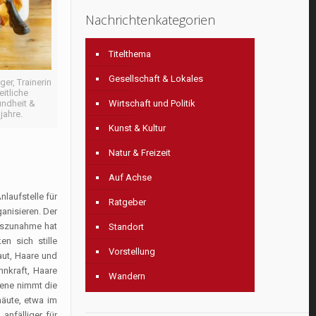
Nachrichtenkategorien
Titelthema
Gesellschaft & Lokales
ger, Trainerin
eitliche
Wirtschaft und Politik
ndheit &
jahre.
Kunst & Kultur
Natur & Freizeit
Auf Achse
laufstelle für
Ratgeber
anisieren. Der
htszunahme hat
Standort
en sich stille
Vorstellung
aut, Haare und
nnkraft, Haare
Wandern
gene nimmt die
häute, etwa im
nfälliger für