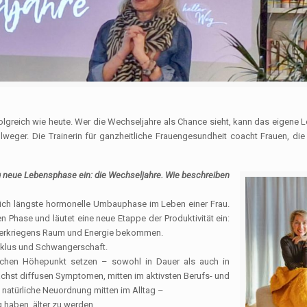
folgreich wie heute. Wer die Wechseljahre als Chance sieht, kann das eigene 
lweger. Die Trainerin für ganzheitliche Frauengesundheit coacht Frauen, die 
llig neue Lebensphase ein: die Wechseljahre. Wie beschreiben
leich längste hormonelle Umbauphase im Leben einer Frau.
n Phase und läutet eine neue Etappe der Produktivität ein:
nderkriegens Raum und Energie bekommen.
yklus und Schwangerschaft.
ichen Höhepunkt setzen – sowohl in Dauer als auch in
unächst diffusen Symptomen, mitten im aktivsten Berufs- und
 natürliche Neuordnung mitten im Alltag –
g haben, älter zu werden.