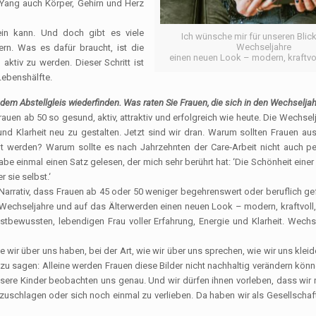
 Yang auch Körper, Gehirn und Herz
ein kann. Und doch gibt es viele
Ich wünsche mir für unseren Blick
Wechseljahre
ern. Was es dafür braucht, ist die
einen neuen Look – modern, kraftvo
ktiv zu werden. Dieser Schritt ist
Lebenshälfte.
dem Abstellgleis wiederfinden. Was raten Sie Frauen, die sich in den Wechseljah
auen ab 50 so gesund, aktiv, attraktiv und erfolgreich wie heute. Die Wechselj
d Klarheit neu zu gestalten. Jetzt sind wir dran. Warum sollten Frauen a
llt werden? Warum sollte es nach Jahrzehnten der Care‑Arbeit nicht auch p
be einmal einen Satz gelesen, der mich sehr berührt hat: ‘Die Schönheit einer
 sie selbst.‘
 Narrativ, dass Frauen ab 45 oder 50 weniger begehrenswert oder beruflich gef
ie Wechseljahre und auf das Älterwerden einen neuen Look – modern, kraftvol
bstbewussten, lebendigen Frau voller Erfahrung, Energie und Klarheit. Wechs
 wir über uns haben, bei der Art, wie wir über uns sprechen, wie wir uns kleid
g zu sagen: Alleine werden Frauen diese Bilder nicht nachhaltig verändern kön
sere Kinder beobachten uns genau. Und wir dürfen ihnen vorleben, dass wir ni
zuschlagen oder sich noch einmal zu verlieben. Da haben wir als Gesellschaf