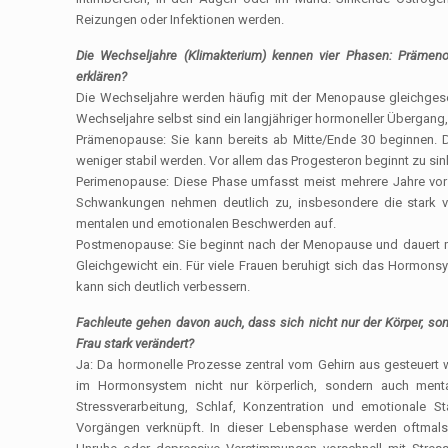
Reizungen oder Infektionen werden.
Die Wechseljahre (Klimakterium) kennen vier Phasen: Präme
erklären?
Die Wechseljahre werden häufig mit der Menopause gleichgeset
Wechseljahre selbst sind ein langjähriger hormoneller Übergang, 
Prämenopause: Sie kann bereits ab Mitte/Ende 30 beginnen. D
weniger stabil werden. Vor allem das Progesteron beginnt zu si
Perimenopause: Diese Phase umfasst meist mehrere Jahre vor d
Schwankungen nehmen deutlich zu, insbesondere die stark vari
mentalen und emotionalen Beschwerden auf.
Postmenopause: Sie beginnt nach der Menopause und dauert mit
Gleichgewicht ein. Für viele Frauen beruhigt sich das Hormon
kann sich deutlich verbessern.
Fachleute gehen davon auch, dass sich nicht nur der Körper, so
Frau stark verändert?
Ja: Da hormonelle Prozesse zentral vom Gehirn aus gesteuert 
im Hormonsystem nicht nur körperlich, sondern auch ment
Stressverarbeitung, Schlaf, Konzentration und emotionale St
Vorgängen verknüpft. In dieser Lebensphase werden oftmal