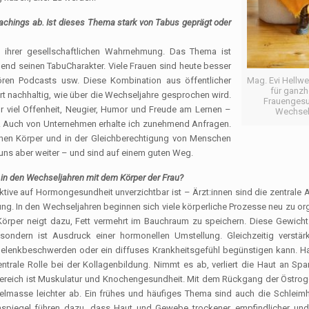
chings ab. Ist dieses Thema stark von Tabus geprägt oder
n ihrer gesellschaftlichen Wahrnehmung. Das Thema ist
mend seinen TabuCharakter. Viele Frauen sind heute besser
hören Podcasts usw. Diese Kombination aus öffentlicher
Mag. Evi Hellwe
für ganzh
rt nachhaltig, wie über die Wechseljahre gesprochen wird.
Frauengesu
r viel Offenheit, Neugier, Humor und Freude am Lernen –
Wechsel
. Auch von Unternehmen erhalte ich zunehmend Anfragen.
chen Körper und in der Gleichberechtigung von Menschen
uns aber weiter – und sind auf einem guten Weg.
t in den Wechseljahren mit dem Körper der Frau?
tive auf Hormongesundheit unverzichtbar ist – Ärzt:innen sind die zentrale An
ng. In den Wechseljahren beginnen sich viele körperliche Prozesse neu zu org
r Körper neigt dazu, Fett vermehrt im Bauchraum zu speichern. Diese Gewic
sondern ist Ausdruck einer hormonellen Umstellung. Gleichzeitig verstärk
Gelenkbeschwerden oder ein diffuses Krankheitsgefühl begünstigen kann. H
ntrale Rolle bei der Kollagenbildung. Nimmt es ab, verliert die Haut an Spa
r Bereich ist Muskulatur und Knochengesundheit. Mit dem Rückgang der Östro
elmasse leichter ab. Ein frühes und häufiges Thema sind auch die Schleim
piegel führen dazu, dass Haut und Gewebe trockener, empfindlicher und a