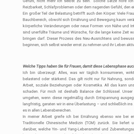
Gefühl, nicht mehr ich selbst zu sein.“ Solche Sätze höre i
Reizbarkeit, Schlafproblemen oder dem nagenden Gefühl, den e
Ein großer Teil der Belastung betrifft auch den Körper: Viele 
Bauchbereich, obwohl sich Ernährung und Bewegung kaum veränd
körperliche Veränderungen oder neue Formen von Nähe und Int
sind unerfüllte Träume und Wünsche, für die lange keine Zeit 
bringen darf. Dieser Prozess des Neu‑Ausrichtens und bewussten
beginnen, sich selbst wieder ernst zu nehmen und ihr Leben akti
Welche Tipps haben Sie für Frauen, damit diese Lebensphase auc
Ich bin überzeugt: Alles, was wir täglich konsumieren, wir
belastend oder stärkend. Das gilt nicht nur für Nahrung, son
Arbeit, soziale Beziehungen oder Kosmetika. All das kann uns
schaden. Für mich ist deshalb Balance der Schlüssel. Unse
umgehen, wenn diese regelmäßig durch Entspannung ausgeglic
langfristig, geraten wir in eine Überlastung – und schließlich i
es in allen Lebensbereichen.
In meiner Arbeit greife ich bei Ernährung ebenso wie bei 
Traditionelle Chinesische Medizin (TCM) zurück. Sie liefert 
darüber, welche Yin‑ und Yang‑Lebensmittel und Zubereitung