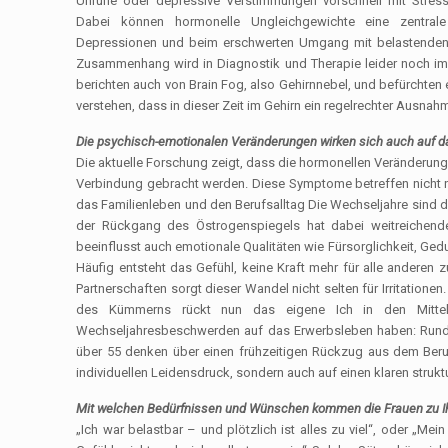
Unruhe oder depressive Verstimmungen vorschnell mit Stress
Dabei können hormonelle Ungleichgewichte eine zentral
Depressionen und beim erschwerten Umgang mit belastenden L
Zusammenhang wird in Diagnostik und Therapie leider noch imm
berichten auch von Brain Fog, also Gehirnnebel, und befürchten 
verstehen, dass in dieser Zeit im Gehirn ein regelrechter Ausnah
Die psychisch-emotionalen Veränderungen wirken sich auch auf d
Die aktuelle Forschung zeigt, dass die hormonellen Veränderunge
Verbindung gebracht werden. Diese Symptome betreffen nicht nu
das Familienleben und den Berufsalltag Die Wechseljahre sind 
der Rückgang des Östrogenspiegels hat dabei weitreichend
beeinflusst auch emotionale Qualitäten wie Fürsorglichkeit, Ged
Häufig entsteht das Gefühl, keine Kraft mehr für alle anderen
Partnerschaften sorgt dieser Wandel nicht selten für Irritation
des Kümmerns rückt nun das eigene Ich in den Mittelpu
Wechseljahresbeschwerden auf das Erwerbsleben haben: Rund 20
über 55 denken über einen frühzeitigen Rückzug aus dem Beru
individuellen Leidensdruck, sondern auch auf einen klaren struk
Mit welchen Bedürfnissen und Wünschen kommen die Frauen zu I
„Ich war belastbar – und plötzlich ist alles zu viel“, oder „