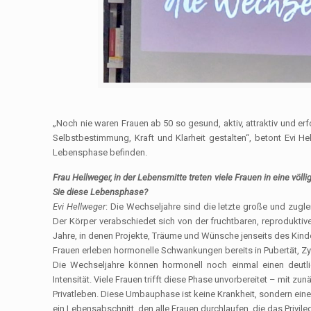
„Noch nie waren Frauen ab 50 so gesund, aktiv, attraktiv und er
Selbstbestimmung, Kraft und Klarheit gestalten“, betont Evi Hel
Lebensphase befinden.
Frau Hellweger, in der Lebensmitte treten viele Frauen in eine vö
Sie diese Lebensphase?
Evi Hellweger
: Die Wechseljahre sind die letzte große und zug
Der Körper verabschiedet sich von der fruchtbaren, reproduktive
Jahre, in denen Projekte, Träume und Wünsche jenseits des Ki
Frauen erleben hormonelle Schwankungen bereits in Pubertät, Z
Die Wechseljahre können hormonell noch einmal einen deutl
Intensität. Viele Frauen trifft diese Phase unvorbereitet – mit z
Privatleben. Diese Umbauphase ist keine Krankheit, sondern eine
ein Lebensabschnitt, den alle Frauen durchlaufen, die das Privile