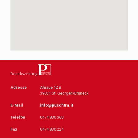
Bezirkszeitung
Adresse
Ahraue 12 B
39031 St. Georgen/Bruneck
E-Mail
info@puschtra.it
Telefon
0474 830 360
Fax
0474 830 224