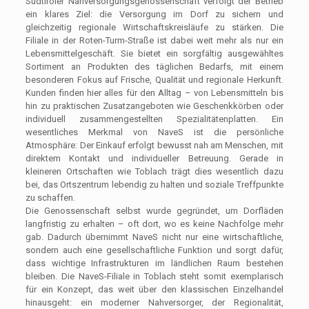
Südtiroler Nahversorgungsgenossenschaft verfolgt der Betrieb
ein klares Ziel: die Versorgung im Dorf zu sichern und
gleichzeitig regionale Wirtschaftskreisläufe zu stärken. Die
Filiale in der Roten-Turm-Straße ist dabei weit mehr als nur ein
Lebensmittelgeschäft. Sie bietet ein sorgfältig ausgewähltes
Sortiment an Produkten des täglichen Bedarfs, mit einem
besonderen Fokus auf Frische, Qualität und regionale Herkunft.
Kunden finden hier alles für den Alltag – von Lebensmitteln bis
hin zu praktischen Zusatzangeboten wie Geschenkkörben oder
individuell zusammengestellten Spezialitätenplatten. Ein
wesentliches Merkmal von NaveS ist die persönliche
Atmosphäre: Der Einkauf erfolgt bewusst nah am Menschen, mit
direktem Kontakt und individueller Betreuung. Gerade in
kleineren Ortschaften wie Toblach trägt dies wesentlich dazu
bei, das Ortszentrum lebendig zu halten und soziale Treffpunkte
zu schaffen.
Die Genossenschaft selbst wurde gegründet, um Dorfläden
langfristig zu erhalten – oft dort, wo es keine Nachfolge mehr
gab. Dadurch übernimmt NaveS nicht nur eine wirtschaftliche,
sondern auch eine gesellschaftliche Funktion und sorgt dafür,
dass wichtige Infrastrukturen im ländlichen Raum bestehen
bleiben. Die NaveS-Filiale in Toblach steht somit exemplarisch
für ein Konzept, das weit über den klassischen Einzelhandel
hinausgeht: ein moderner Nahversorger, der Regionalität,