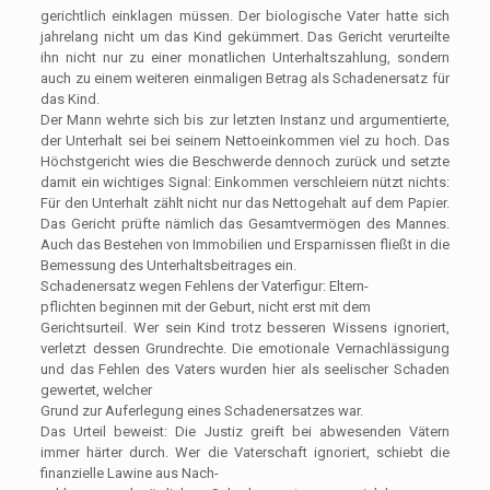
gerichtlich einklagen müssen. Der biologische Vater hatte sich
jahrelang nicht um das Kind gekümmert. Das Gericht verurteilte
ihn nicht nur zu einer monatlichen Unterhaltszahlung, sondern
auch zu einem weiteren einmaligen Betrag als Schadenersatz für
das Kind.
Der Mann wehrte sich bis zur letzten Instanz und argumentierte,
der Unterhalt sei bei seinem Nettoeinkommen viel zu hoch. Das
Höchstgericht wies die Beschwerde dennoch zurück und setzte
damit ein wichtiges Signal: Einkommen verschleiern nützt nichts:
Für den Unterhalt zählt nicht nur das Nettogehalt auf dem Papier.
Das Gericht prüfte nämlich das Gesamtvermögen des Mannes.
Auch das Bestehen von Immobilien und Ersparnissen fließt in die
Bemessung des Unterhaltsbeitrages ein.
Schadenersatz wegen Fehlens der Vaterfigur: Eltern-
pflichten beginnen mit der Geburt, nicht erst mit dem
Gerichtsurteil. Wer sein Kind trotz besseren Wissens ignoriert,
verletzt dessen Grundrechte. Die emotionale Vernachlässigung
und das Fehlen des Vaters wurden hier als seelischer Schaden
gewertet, welcher
Grund zur Auferlegung eines Schadenersatzes war.
Das Urteil beweist: Die Justiz greift bei abwesenden Vätern
immer härter durch. Wer die Vaterschaft ignoriert, schiebt die
finanzielle Lawine aus Nach-