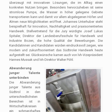
überzeugt mit innovativen Lösungen, die im Alltag einen
konkreten Nutzen bringen. Besonders hervorzuheben ist seine
stromlose Pumpe, die Wasser in höher gelegene Gebiete
transportieren kann und damit vor allem abgelegenen Höfen und
Almen neue Möglichkeiten eröffnet. Johannes Unterhuber steht
beispielhaft für Innovation, Nachhaltigkeit und praxisorientiertes
Handwerk. Stellvertretend für die Jury würdigte Josef Lukas
Spitaler, Direktor der Landesberufsschule für Handwerk und
Industrie Bozen, die hohe Qualität der Bewerbungen. Die
Kandidatinnen und Kandidaten würden eindrucksvoll zeigen, wie
modern und zukunftsorientiert das Südtiroler Handwerk heute
aufgestellt sei. Glückwünsche kamen auch von lvh-Vizepräsident
Hannes Mussak und lvh-Direktor Walter Pöhl.
Abwanderung
junger
Talente
unterbinden
Die Abwanderung
junger Talente aus
Südtirol in den
unterschiedlichsten
Bereichen ist in
Wirtschaftskreisen
ein schmerzhaftes