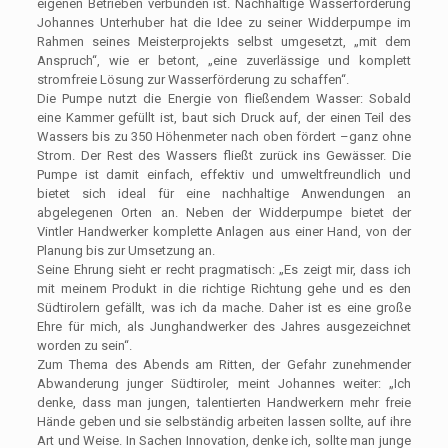
eigenen Betrieben verbunden ist. Nachhaltige Wasserförderung
Johannes Unterhuber hat die Idee zu seiner Widderpumpe im
Rahmen seines Meisterprojekts selbst umgesetzt, „mit dem
Anspruch“, wie er betont, „eine zuverlässige und komplett
stromfreie Lösung zur Wasserförderung zu schaffen“.
Die Pumpe nutzt die Energie von fließendem Wasser: Sobald
eine Kammer gefüllt ist, baut sich Druck auf, der einen Teil des
Wassers bis zu 350 Höhenmeter nach oben fördert –ganz ohne
Strom. Der Rest des Wassers fließt zurück ins Gewässer. Die
Pumpe ist damit einfach, effektiv und umweltfreundlich und
bietet sich ideal für eine nachhaltige Anwendungen an
abgelegenen Orten an. Neben der Widderpumpe bietet der
Vintler Handwerker komplette Anlagen aus einer Hand, von der
Planung bis zur Umsetzung an.
Seine Ehrung sieht er recht pragmatisch: „Es zeigt mir, dass ich
mit meinem Produkt in die richtige Richtung gehe und es den
Südtirolern gefällt, was ich da mache. Daher ist es eine große
Ehre für mich, als Junghandwerker des Jahres ausgezeichnet
worden zu sein“.
Zum Thema des Abends am Ritten, der Gefahr zunehmender
Abwanderung junger Südtiroler, meint Johannes weiter: „Ich
denke, dass man jungen, talentierten Handwerkern mehr freie
Hände geben und sie selbständig arbeiten lassen sollte, auf ihre
Art und Weise. In Sachen Innovation, denke ich, sollte man junge