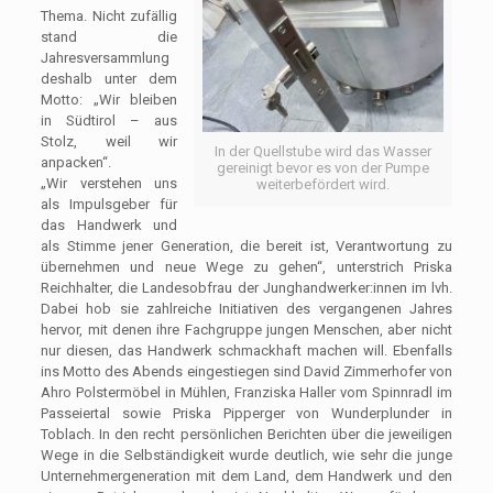
Thema. Nicht zufällig
stand die
Jahresversammlung
deshalb unter dem
Motto: „Wir bleiben
in Südtirol – aus
Stolz, weil wir
In der Quellstube wird das Wasser
anpacken“.
gereinigt bevor es von der Pumpe
„Wir verstehen uns
weiterbefördert wird.
als Impulsgeber für
das Handwerk und
als Stimme jener Generation, die bereit ist, Verantwortung zu
übernehmen und neue Wege zu gehen“, unterstrich Priska
Reichhalter, die Landesobfrau der Junghandwerker:innen im lvh.
Dabei hob sie zahlreiche Initiativen des vergangenen Jahres
hervor, mit denen ihre Fachgruppe jungen Menschen, aber nicht
nur diesen, das Handwerk schmackhaft machen will. Ebenfalls
ins Motto des Abends eingestiegen sind David Zimmerhofer von
Ahro Polstermöbel in Mühlen, Franziska Haller vom Spinnradl im
Passeiertal sowie Priska Pipperger von Wunderplunder in
Toblach. In den recht persönlichen Berichten über die jeweiligen
Wege in die Selbständigkeit wurde deutlich, wie sehr die junge
Unternehmergeneration mit dem Land, dem Handwerk und den