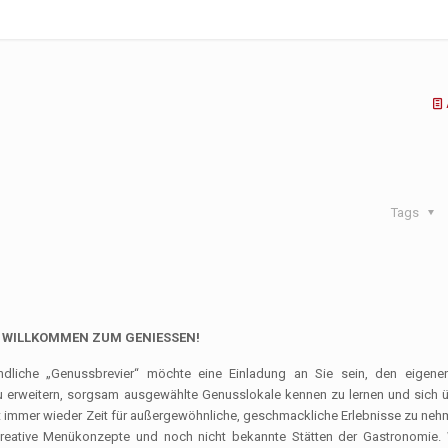
Tags
 WILLKOMMEN ZUM GENIESSEN!
dliche „Genuss­bre­vier“ möchte eine Einladung an Sie sein, den eigenen
u erweitern, sorgsam ausgewählte Genusslokale kennen zu lernen und sich 
ilt immer wieder Zeit für außergewöhnliche, geschmackliche Erlebnisse zu ne
reative Menükonzepte und noch nicht bekannte Stätten der Gastronomie.