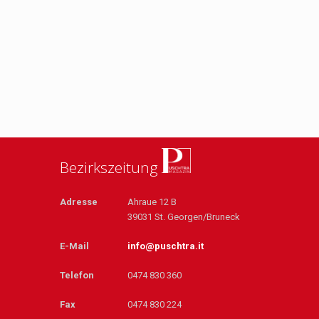
Bezirkszeitung
Adresse
Ahraue 12 B
39031 St. Georgen/Bruneck
E-Mail
info@puschtra.it
Telefon
0474 830 360
Fax
0474 830 224