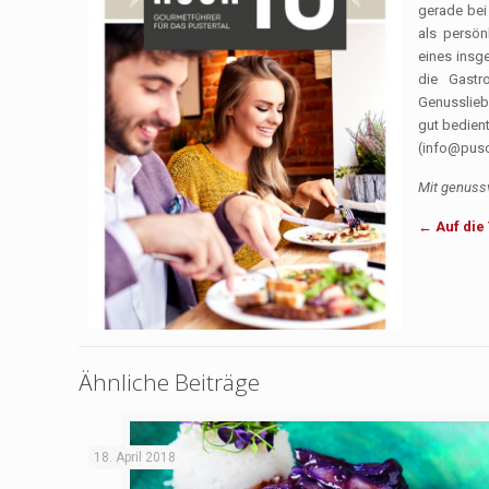
gerade bei 
als persön
eines insg
die Gastr
Genusslieb
gut bedient
(info@pusch
Mit genussv
← Auf die
Ähnliche Beiträge
18. April 2018