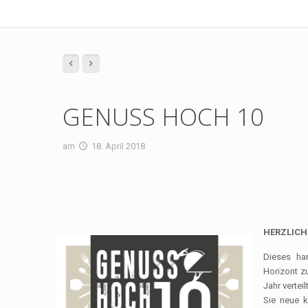
GENUSS HOCH 10
am
18. April 2018
HERZLICH
Dieses han
Horizont z
Jahr verte
Sie neue k