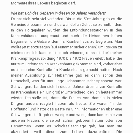
Momente ihres Lebens begleiten darf.
Wie hat sich das Gebären in diesen 50 Jahren verändert?
Es hat sich sehr viel verändert. Bis in die 50er-Jahre gab es die
Gemeindehebammen und es war üblich Zuhause zu entbinden.
In den Folgejahren wurden die Entbindungsstationen in den
Krankenhäusern ausgebaut und auch die Hebammen haben
begonnen die Gebärenden ins Krankenhaus zu begleiten. Man
wollte jetzt sozusagen ‘auf Nummer sicher gehen‘, um Risiken zu
minimieren. Ich kann mich noch erinnern, dass ich bei meiner
Krankenpflegeausbildung 1970 bis 1972 Frauen erlebt habe, die
nur zum Entbinden ins Krankenhaus gekommen sind, vorher aber
noch nie eine Kontrolle im Krankenhaus gemacht hatten. Nach
meiner Ausbildung zur Hebamme gab es dann schon den
Ultraschall, was für uns junge Hebammen sehr spannend war.
Schwangere fanden sich in diesen Jahren dreimal zur Kontrolle
im Krankenhaus ein. Ein großer Unterschied, den ich heute immer
wieder feststelle ist, dass die Frauen von damals in vielen
Dingen anders reagiert haben als heute. Sie waren ‘in der
Hoffnung‘ und hatte das Beste im Sinn. Informationen über eine
Schwangerschaft gab es wenige und wenn, dann kamen sie von
anderen Frauen, die selbst schon geboren hatten oder von
Hebammen. Wenn es Schicksalsschläge gab, hat man sie
akzeptiert, weil diese zum Leben dazugehören. Die