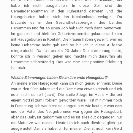
habe ich nicht ausgehalten. In dieser Zeit sind die
Gemeindehebammen in den Ruhestand getreten und die
Hausgeburten haben sich ins Krankenhaus verlagert. Da
brauchte es in den Gesundheitssprengeln des Landes
Hebammen und für so einen Job habe ich mich dann beworben.
Im ganzen Land hielt ich Geburtsvorbereitungskurse und kam
mit Hausgeburten in Kontakt. Die Frauen haben geweint, weil es
keine Hebamme mehr gab und so bin ich in diese Aufgabe
reingerutscht. Da ich bereits 20 Jahre Diensterfahrung hatte,
konnte ich in Pension gehen und machte mich daraufhin als
Hebamme selbstständig. Das war eine sehr positive Erfahrung
für mich.
Welche Erinnerungen haben Sie an ihre erste Hausgeburt?
An meine erste Hausgeburt kann ich mich genau erinnern: Diese
war in den 90er-Jahren und die Dame war etwas kritisch und ich
noch nicht so reif (lacht). Die steile Stiege im Haus – die bei
einem Notfall zum Problem geworden wäre – ist mir immer noch
in Erinnerung. Ich war nicht so ausgerüstet wie heute, etwas naiv
und der Vater des Neugeborenen war gegen die Hausgeburt,
aber das Baby ist gekommen und es ist alles gut gegangen, nur
die Matratze war ruiniert! Heute bin ich auch diesbezüglich gut
ausgerüstet! Damals habe ich für meinen Dienst noch kein Geld