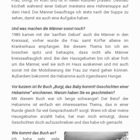
Frau, bringt ihr Kraft und ist in vielen Kulturen präsent. Deshalb
köchelt während einer Geburt meistens eine Hühnersuppe auf
dem Herd. Die Männer beauftrage ich stets nach der Suppe zu
sehen, damit sie auch eine Aufgabe haben.
Und was machen die Männer sonst noch?
1985 kamen mit der ‘sanften Geburt‘ auch die Männer in den
Kreissaal, vorher wurde die Frau samt Koffer alleine im
Krankenhaus empfangen. Bei diesem Thema bin ich ein
bisschen spitz und behaupte, dass nicht alle Männer
kreissaaltauglich sind. Bei den Hausgeburten bin ich aber froh
um die Männer, weil sie sich im Haus auskennen und mir auch
sonst mit der Mobilisierung der Frau zur Hand gehen können.
Außerdem bekommt die Hebamme auch irgendwann Hunger.
Vor kurzem ist Ihr Buch „Burgi, das Baby kommt! Geschichten einer
Hebamme“ erschienen. Warum haben Sie es geschrieben?
Mit diesem Buch war ich lange schwanger! Der Beruf der
Hebamme ist einfach ein interessantes Thema, das in einer
Runde gleich für viel Gesprächsstoff sorgt. Wenn ich über meine
Hausgeburten erzählt habe, hat man mich ermutigt, diese
Geschichten doch aufzuschreiben und das habe ich gemacht.
Wie kommt das Buch an?
Ich habe sehr viele