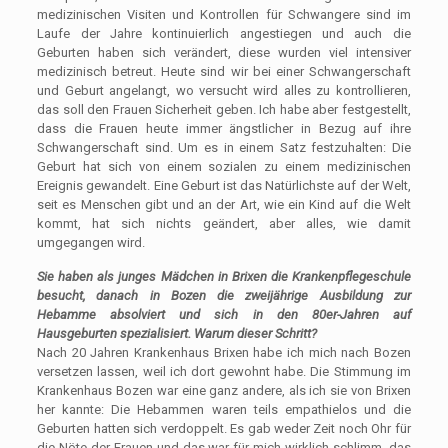
medizinischen Visiten und Kontrollen für Schwangere sind im
Laufe der Jahre kontinuierlich angestiegen und auch die
Geburten haben sich verändert, diese wurden viel intensiver
medizinisch betreut. Heute sind wir bei einer Schwangerschaft
und Geburt angelangt, wo versucht wird alles zu kontrollieren,
das soll den Frauen Sicherheit geben. Ich habe aber festgestellt,
dass die Frauen heute immer ängstlicher in Bezug auf ihre
Schwangerschaft sind. Um es in einem Satz festzuhalten: Die
Geburt hat sich von einem sozialen zu einem medizinischen
Ereignis gewandelt. Eine Geburt ist das Natürlichste auf der Welt,
seit es Menschen gibt und an der Art, wie ein Kind auf die Welt
kommt, hat sich nichts geändert, aber alles, wie damit
umgegangen wird.
Sie haben als junges Mädchen in Brixen die Krankenpflegeschule
besucht, danach in Bozen die zweijährige Ausbildung zur
Hebamme absolviert und sich in den 80er-Jahren auf
Hausgeburten spezialisiert. Warum dieser Schritt?
Nach 20 Jahren Krankenhaus Brixen habe ich mich nach Bozen
versetzen lassen, weil ich dort gewohnt habe. Die Stimmung im
Krankenhaus Bozen war eine ganz andere, als ich sie von Brixen
her kannte: Die Hebammen waren teils empathielos und die
Geburten hatten sich verdoppelt. Es gab weder Zeit noch Ohr für
die Nöte der Frauen und das war für mich wirklich schlimm, das