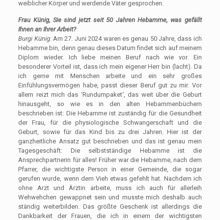
weiblicher Körper und werdende Väter gesprochen.
Frau Künig, Sie sind jetzt seit 50 Jahren Hebamme, was gefällt
Ihnen an Ihrer Arbeit?
Burgi Künig
: Am 27. Juni 2024 waren es genau 50 Jahre, dass ich
Hebamme bin, denn genau dieses Datum findet sich auf meinem
Diplom wieder. Ich liebe meinen Beruf nach wie vor. Ein
besonderer Vorteil ist, dass ich mein eigener Herr bin (lacht). Da
ich gerne mit Menschen arbeite und ein sehr großes
Einfühlungsvermögen habe, passt dieser Beruf gut zu mir. Vor
allem reizt mich das ‘Rundumpaket‘, das weit über die Geburt
hinausgeht, so wie es in den alten Hebammenbüchern
beschrieben ist: Die Hebamme ist zuständig für die Gesundheit
der Frau, für die physiologische Schwangerschaft und die
Geburt, sowie für das Kind bis zu drei Jahren. Hier ist der
ganzheitliche Ansatz gut beschrieben und das ist genau mein
Tagesgeschäft: Die selbstständige Hebamme ist die
Ansprechpartnerin für alles! Früher war die Hebamme, nach dem
Pfarrer, die wichtigste Person in einer Gemeinde, die sogar
gerufen wurde, wenn dem Vieh etwas gefehlt hat. Nachdem ich
ohne Arzt und Ärztin arbeite, muss ich auch für allerleih
Wehwehchen gewappnet sein und musste mich deshalb auch
ständig weiterbilden. Das größte Geschenk ist allerdings die
Dankbarkeit der Frauen, die ich in einem der wichtigsten