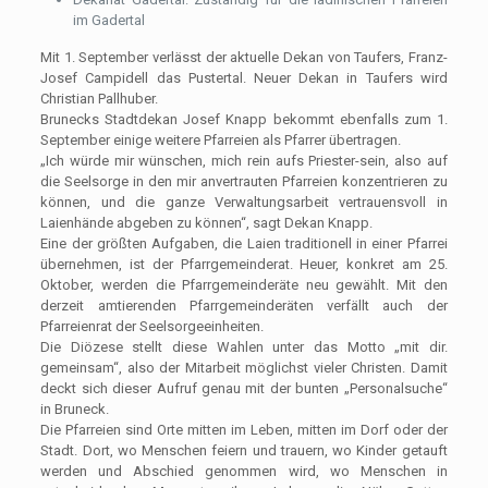
im Gadertal
Mit 1. September verlässt der aktuelle Dekan von Taufers, Franz-
Josef Campidell das Pustertal. Neuer Dekan in Taufers wird
Christian Pallhuber.
Brunecks Stadtdekan Josef Knapp bekommt ebenfalls zum 1.
September einige weitere Pfarreien als Pfarrer übertragen.
„Ich würde mir wünschen, mich rein aufs Priester-sein, also auf
die Seelsorge in den mir anvertrauten Pfarreien konzentrieren zu
können, und die ganze Verwaltungsarbeit vertrauensvoll in
Laienhände abgeben zu können“, sagt Dekan Knapp.
Eine der größten Aufgaben, die Laien traditionell in einer Pfarrei
übernehmen, ist der Pfarrgemeinderat. Heuer, konkret am 25.
Oktober, werden die Pfarrgemeinderäte neu gewählt. Mit den
derzeit amtierenden Pfarrgemeinderäten verfällt auch der
Pfarreienrat der Seelsorgeeinheiten.
Die Diözese stellt diese Wahlen unter das Motto „mit dir.
gemeinsam“, also der Mitarbeit möglichst vieler Christen. Damit
deckt sich dieser Aufruf genau mit der bunten „Personalsuche“
in Bruneck.
Die Pfarreien sind Orte mitten im Leben, mitten im Dorf oder der
Stadt. Dort, wo Menschen feiern und trauern, wo Kinder getauft
werden und Abschied genommen wird, wo Menschen in