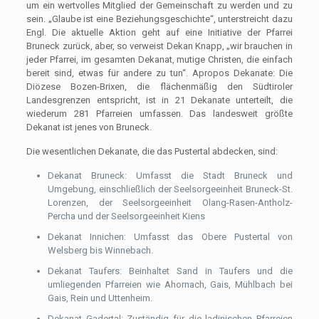
um ein wertvolles Mitglied der Gemeinschaft zu werden und zu
sein. „Glaube ist eine Beziehungsgeschichte“, unterstreicht dazu
Engl. Die aktuelle Aktion geht auf eine Initiative der Pfarrei
Bruneck zurück, aber, so verweist Dekan Knapp, „wir brauchen in
jeder Pfarrei, im gesamten Dekanat, mutige Christen, die einfach
bereit sind, etwas für andere zu tun“. Apropos Dekanate: Die
Diözese Bozen-Brixen, die flächenmäßig den Südtiroler
Landesgrenzen entspricht, ist in 21 Dekanate unterteilt, die
wiederum 281 Pfarreien umfassen. Das landesweit größte
Dekanat ist jenes von Bruneck.
Die wesentlichen Dekanate, die das Pustertal abdecken, sind:
Dekanat Bruneck: Umfasst die Stadt Bruneck und
Umgebung, einschließlich der Seelsorgeeinheit Bruneck-St.
Lorenzen, der Seelsorgeeinheit Olang-Rasen-Antholz-
Percha und der Seelsorgeeinheit Kiens
Dekanat Innichen: Umfasst das Obere Pustertal von
Welsberg bis Winnebach.
Dekanat Taufers: Beinhaltet Sand in Taufers und die
umliegenden Pfarreien wie Ahornach, Gais, Mühlbach bei
Gais, Rein und Uttenheim.
Dekanat Gadertal: Zuständig für die ladinischen Pfarreien