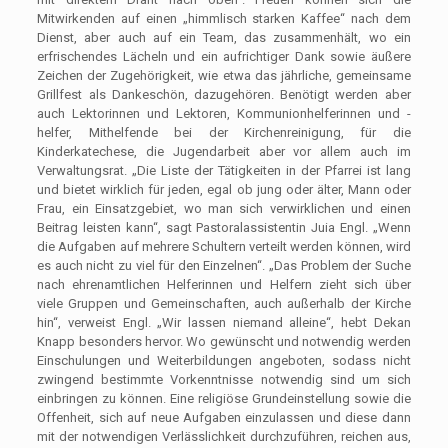
Mitwirkenden auf einen „himmlisch starken Kaffee“ nach dem
Dienst, aber auch auf ein Team, das zusammenhält, wo ein
erfrischendes Lächeln und ein aufrichtiger Dank sowie äußere
Zeichen der Zugehörigkeit, wie etwa das jährliche, gemeinsame
Grillfest als Dankeschön, dazugehören. Benötigt werden aber
auch Lektorinnen und Lektoren, Kommunionhelferinnen und -
helfer, Mithelfende bei der Kirchenreinigung, für die
Kinderkatechese, die Jugendarbeit aber vor allem auch im
Verwaltungsrat. „Die Liste der Tätigkeiten in der Pfarrei ist lang
und bietet wirklich für jeden, egal ob jung oder älter, Mann oder
Frau, ein Einsatzgebiet, wo man sich verwirklichen und einen
Beitrag leisten kann“, sagt Pastoralassistentin Juia Engl. „Wenn
die Aufgaben auf mehrere Schultern verteilt werden können, wird
es auch nicht zu viel für den Einzelnen“. „Das Problem der Suche
nach ehrenamtlichen Helferinnen und Helfern zieht sich über
viele Gruppen und Gemeinschaften, auch außerhalb der Kirche
hin“, verweist Engl. „Wir lassen niemand alleine“, hebt Dekan
Knapp besonders hervor. Wo gewünscht und notwendig werden
Einschulungen und Weiterbildungen angeboten, sodass nicht
zwingend bestimmte Vorkenntnisse notwendig sind um sich
einbringen zu können. Eine religiöse Grundeinstellung sowie die
Offenheit, sich auf neue Aufgaben einzulassen und diese dann
mit der notwendigen Verlässlichkeit durchzuführen, reichen aus,