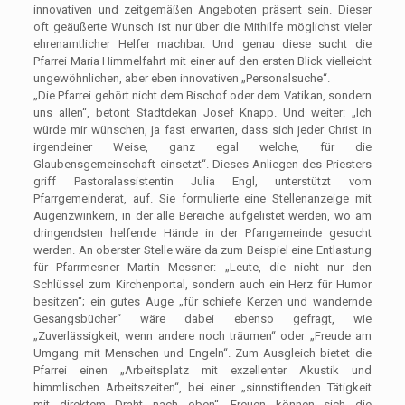
innovativen und zeitgemäßen Angeboten präsent sein. Dieser
oft geäußerte Wunsch ist nur über die Mithilfe möglichst vieler
ehrenamtlicher Helfer machbar. Und genau diese sucht die
Pfarrei Maria Himmelfahrt mit einer auf den ersten Blick vielleicht
ungewöhnlichen, aber eben innovativen „Personalsuche“.
„Die Pfarrei gehört nicht dem Bischof oder dem Vatikan, sondern
uns allen“, betont Stadtdekan Josef Knapp. Und weiter: „Ich
würde mir wünschen, ja fast erwarten, dass sich jeder Christ in
irgendeiner Weise, ganz egal welche, für die
Glaubensgemeinschaft einsetzt“. Dieses Anliegen des Priesters
griff Pastoralassistentin Julia Engl, unterstützt vom
Pfarrgemeinderat, auf. Sie formulierte eine Stellenanzeige mit
Augenzwinkern, in der alle Bereiche aufgelistet werden, wo am
dringendsten helfende Hände in der Pfarrgemeinde gesucht
werden. An oberster Stelle wäre da zum Beispiel eine Entlastung
für Pfarrmesner Martin Messner: „Leute, die nicht nur den
Schlüssel zum Kirchenportal, sondern auch ein Herz für Humor
besitzen“; ein gutes Auge „für schiefe Kerzen und wandernde
Gesangsbücher“ wäre dabei ebenso gefragt, wie
„Zuverlässigkeit, wenn andere noch träumen“ oder „Freude am
Umgang mit Menschen und Engeln“. Zum Ausgleich bietet die
Pfarrei einen „Arbeitsplatz mit exzellenter Akustik und
himmlischen Arbeitszeiten“, bei einer „sinnstiftenden Tätigkeit
mit direktem Draht nach oben“. Freuen können sich die