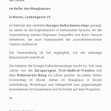
um 18 Uhr
im Keller des Waaghauses
in Bozen, Laubengasse 19
im Rahmen des nächsten
Euregio-Kulturdonnerstag
s gezeigt.
Zu sehen ist die Originalversion in italienischer Sprache. An der
Veranstaltung werden Regisseur Tranquillini und Autor Panizza
teilnehmen, der auch Vizepräsident der Journalistenkammer
Trentino-Südtirol ist.
Die Veranstaltung ist frei zugänglich, bis die zulässige
Besucherzahl erreicht ist.
Die Initiative der Euregio-Kulturdonnerstage wurde vor fast zwei
Jahren von der
Europaregion Tirol-Südtirol-Trentino
und
dem
Kulturverein Waag
ins Leben gerufen: An jedem dritten
Donnerstag im Monat stehen im Waaghaus in Bozen
Unterhaltung, Workshops und Gelegenheit zum gegenseitigen
Kennenlernen für Erwachsene und für Kinder auf dem Programm.
jw