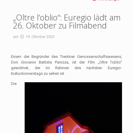
„Oltre l’oblio“: Euregio lädt am
26. Oktober zu Filmabend
am
19. Oktober 2023
Einem der Begründer des Trentiner Genossenschaftswesens,
Don Giovanni Battista Panizza, ist der Film „Oltre l’oblio“
gewidmet, der im Rahmen des nächsten Euregio-
Kulturdonnerstags zu sehen ist.
Die