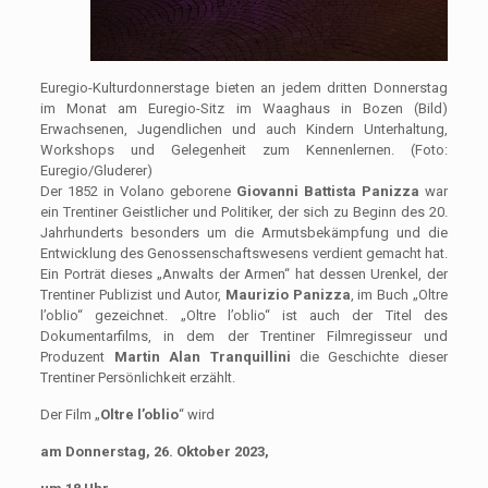
Euregio-Kulturdonnerstage bieten an jedem dritten Donnerstag
im Monat am Euregio-Sitz im Waaghaus in Bozen (Bild)
Erwachsenen, Jugendlichen und auch Kindern Unterhaltung,
Workshops und Gelegenheit zum Kennenlernen. (Foto:
Euregio/Gluderer)
Der 1852 in Volano geborene
Giovanni Battista Panizza
war
ein Trentiner Geistlicher und Politiker, der sich zu Beginn des 20.
Jahrhunderts besonders um die Armutsbekämpfung und die
Entwicklung des Genossenschaftswesens verdient gemacht hat.
Ein Porträt dieses „Anwalts der Armen“ hat dessen Urenkel, der
Trentiner Publizist und Autor,
Maurizio Panizza
, im Buch „Oltre
l’oblio“ gezeichnet. „Oltre l’oblio“ ist auch der Titel des
Dokumentarfilms, in dem der Trentiner Filmregisseur und
Produzent
Martin Alan Tranquillini
die Geschichte dieser
Trentiner Persönlichkeit erzählt.
Der Film „
Oltre l’oblio
“ wird
am Donnerstag, 26. Oktober 2023,