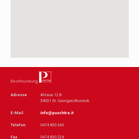
Bezirkszeitung
Adresse
Ahraue 12 B
39031 St. Georgen/Bruneck
E-Mail
info@puschtra.it
Telefon
0474 830 360
Fax
0474 830 224